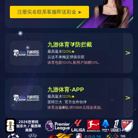
咨询热线：13901433196
产品详情
柴油发电机组参数：
FFDL-
型号
机组功率(KW)
1500
M1500GF
额定输出电流
输出电压(V)
400/230
2701/td>
(A)
接线方式
三相四线
功率因素
0.8(滞后)
24V直流电启
启动方式
频率(Hz)
50
动
机组尺寸(参考
机组重量(kg)
13400
5700*2400*2900mm