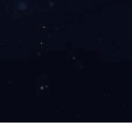
640KW奔驰发电机组
730KW奔驰发电机组