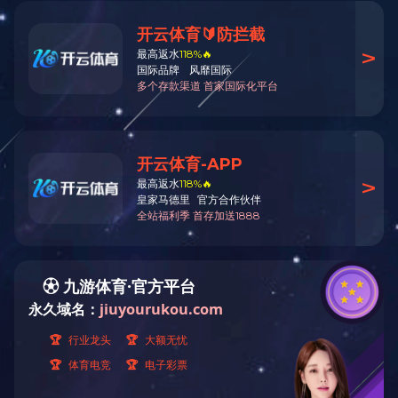
分类导航

解决方案：
星空（中国）官方为工厂厂房及办公楼提供全面的解决主用
备用发电解决方案，从单机7-3000KW到发电机并机送电。
我们的产品设计适用于室内室外, 优秀的可靠性，其次噪音
与排放控制受到各大企业好评。
行业特性：
工厂厂房提供稳定的备用电源，确保停电时不停产，保障企
业利益。
产品要求：